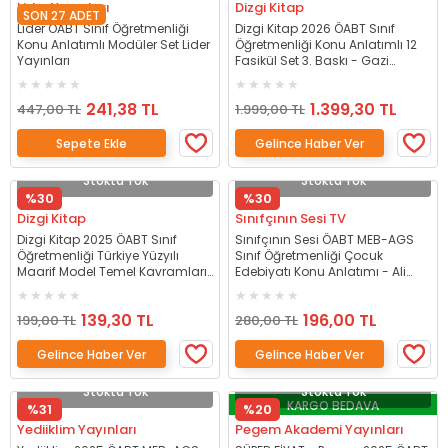
Lider Yayınları
Dizgi Kitap
SON 27 ADET
Lider ÖABT Sınıf Öğretmenliği
Dizgi Kitap 2026 ÖABT Sınıf
Konu Anlatımlı Modüler Set Lider
Öğretmenliği Konu Anlatımlı 12
Yayınları
Fasikül Set 3. Baskı - Gazi
Karabulut, İbrahim İşkar Dizgi
Kitap Yayınları
241,38 TL
1.399,30 TL
447,00 TL
1.999,00 TL
Sepete Ekle
Gelince Haber Ver
Stokta Yok
Stokta Yok
%30
%30
Dizgi Kitap
Sınıfçının Sesi TV
Dizgi Kitap 2025 ÖABT Sınıf
Sınıfçının Sesi ÖABT MEB-AGS
Öğretmenliği Türkiye Yüzyılı
Sınıf Öğretmenliği Çocuk
Maarif Model Temel Kavramları
Edebiyatı Konu Anlatımı - Ali
1. Sınıf Öğrenme Çıktıları Konu
Özbek Sınıfçının Sesi TV
Anlatımı - Furkan Rençber Dizgi
139,30 TL
196,00 TL
Kitap Yayınları
199,00 TL
280,00 TL
Gelince Haber Ver
Gelince Haber Ver
Stokta Yok
Stokta Yok
KARGO BEDAVA
%31
%20
Yediiklim Yayınları
Pegem Akademi Yayınları