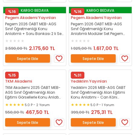
KARGO BEDAVA
KARGO BEDAVA
%16
%16
Pegem Akademi Yayınları
Pegem Akademi Yayınları
Pegem 2026 ÖABT MEB-AGS
Pegem 2026 ÖABT MEB-AGS
Sınıf Öğretmenliği Konu
Sınıf Öğretmenliği Konu
Anlatımlı + Soru Bankası 2 li Set
Anlatımlı Modüler Set Pegem
Pegem Akademi Yayınları
Akademi Yayınları
2.175,60 TL
1.617,00 TL
2.590,00 TL
1.925,00 TL
Sepete Ekle
Sepete Ekle
%15
%31
TKM Akademi
Yediiklim Yayınları
TKM Akademi 2025 ÖABT MEB-
Yediiklim 2026 MEB-AGS ÖABT
AGS Sınıf Öğretmenliği Alan
Sınıf Öğretmenliği Alan Eğitimi
Eğitimi Görsellerle Konu Anlatımı
Konu Anlatımı - Can Köni
Set - Murat Sakin TKM Akademi
Yediiklim Yayınları
5.0 P - 2 Yorum
5.0 P - 1 Yorum
467,50 TL
275,31 TL
550,00 TL
399,00 TL
Sepete Ekle
Sepete Ekle