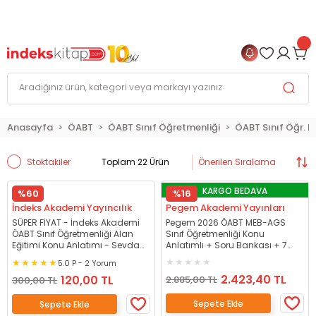
999 TL
ve Üzeri Alışverişlerinizde
KARGO BEDAVA
+
4 TAKSİT FIRSATI
Anasayfa
ÖABT
ÖABT Sınıf Öğretmenliği
ÖABT Sınıf Öğr. 
Stoktakiler
Toplam 22 Ürün
KARGO BEDAVA
%60
%16
İndeks Akademi Yayıncılık
Pegem Akademi Yayınları
SÜPER FİYAT - İndeks Akademi
Pegem 2026 ÖABT MEB-AGS
ÖABT Sınıf Öğretmenliği Alan
Sınıf Öğretmenliği Konu
Eğitimi Konu Anlatımı - Sevda
Anlatımlı + Soru Bankası + 7
Küçüktosun İndeks Akademi
Deneme 3 lü Set Pegem
5.0 P - 2 Yorum
Yayıncılık
Akademi Yayınları
2.423,40 TL
120,00 TL
2.885,00 TL
300,00 TL
Sepete Ekle
Sepete Ekle