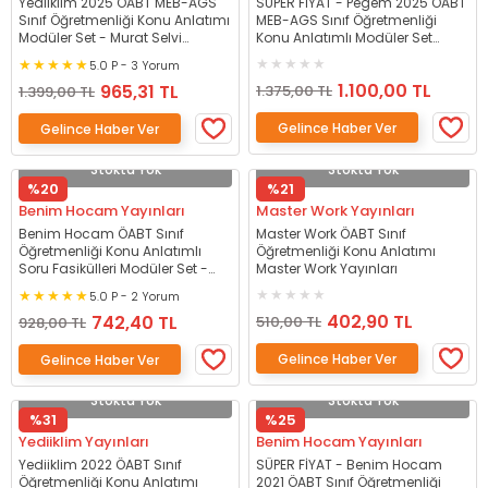
Yediiklim 2025 ÖABT MEB-AGS
SÜPER FİYAT - Pegem 2025 ÖABT
Sınıf Öğretmenliği Konu Anlatımı
MEB-AGS Sınıf Öğretmenliği
Modüler Set - Murat Selvi
Konu Anlatımlı Modüler Set
Yediiklim Yayınları
Pegem Akademi Yayınları
5.0 P - 3 Yorum
1.100,00 TL
965,31 TL
1.375,00 TL
1.399,00 TL
Gelince Haber Ver
Gelince Haber Ver
Stokta Yok
Stokta Yok
%20
%21
Benim Hocam Yayınları
Master Work Yayınları
Benim Hocam ÖABT Sınıf
Master Work ÖABT Sınıf
Öğretmenliği Konu Anlatımlı
Öğretmenliği Konu Anlatımı
Soru Fasikülleri Modüler Set -
Master Work Yayınları
Can Köni, Ali Birol Benim Hocam
5.0 P - 2 Yorum
Yayınları
402,90 TL
742,40 TL
510,00 TL
928,00 TL
Gelince Haber Ver
Gelince Haber Ver
Stokta Yok
Stokta Yok
%31
%25
Yediiklim Yayınları
Benim Hocam Yayınları
Yediiklim 2022 ÖABT Sınıf
SÜPER FİYAT - Benim Hocam
Öğretmenliği Konu Anlatımı
2021 ÖABT Sınıf Öğretmenliği