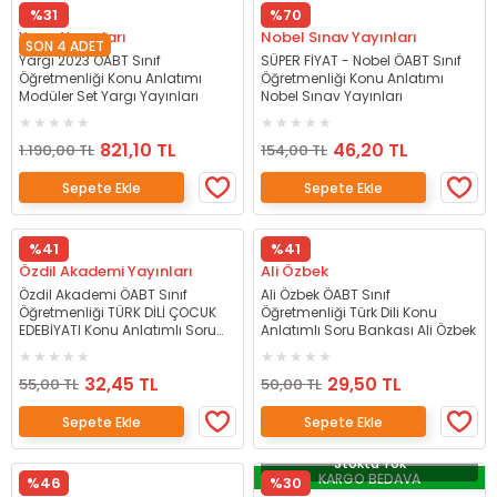
%31
%70
Yargı Yayınları
Nobel Sınav Yayınları
SON 4 ADET
Yargı 2023 ÖABT Sınıf
SÜPER FİYAT - Nobel ÖABT Sınıf
Öğretmenliği Konu Anlatımı
Öğretmenliği Konu Anlatımı
Modüler Set Yargı Yayınları
Nobel Sınav Yayınları
821,10 TL
46,20 TL
1.190,00 TL
154,00 TL
Sepete Ekle
Sepete Ekle
%41
%41
Özdil Akademi Yayınları
Ali Özbek
Özdil Akademi ÖABT Sınıf
Ali Özbek ÖABT Sınıf
Öğretmenliği TÜRK DİLİ ÇOCUK
Öğretmenliği Türk Dili Konu
EDEBİYATI Konu Anlatımlı Soru
Anlatımlı Soru Bankası Ali Özbek
Bankası - Yekta Özdil Özdil
Akademi
32,45 TL
29,50 TL
55,00 TL
50,00 TL
Sepete Ekle
Sepete Ekle
Stokta Yok
KARGO BEDAVA
%46
%30