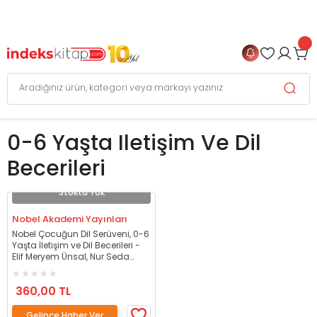
999 TL
ve Üzeri Alışverişlerinizde
KARGO BEDAVA
+
4 TAKSİT FIRSATI
0-6 Yaşta Iletişim Ve Dil
Becerileri
Stokta Yok
Nobel Akademi Yayınları
Nobel Çocuğun Dil Serüveni, 0-6
Yaşta İletişim ve Dil Becerileri -
Elif Meryem Ünsal, Nur Seda
Saban Dülger Nobel Akademi
Yayınları
360,00 TL
Gelince Haber Ver