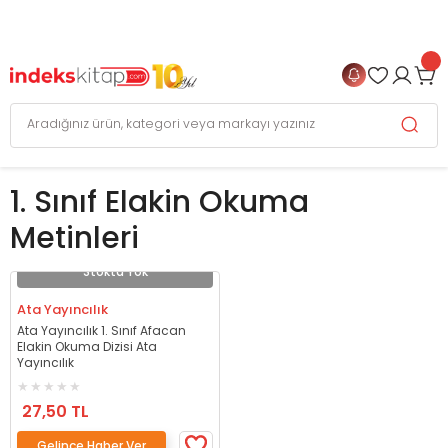
999 TL
ve Üzeri Alışverişlerinizde
KARGO BEDAVA
+
4 TAKSİT FIRSATI
1. Sınıf Elakin Okuma
Metinleri
Stokta Yok
Ata Yayıncılık
Ata Yayıncılık 1. Sınıf Afacan
Elakin Okuma Dizisi Ata
Yayıncılık
27,50 TL
Gelince Haber Ver