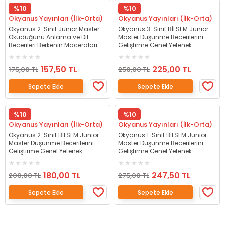
%10
%10
Okyanus Yayınları (İlk-Orta)
Okyanus Yayınları (İlk-Orta)
Okyanus 2. Sınıf Junior Master
Okyanus 3. Sınıf BİLSEM Junior
Okuduğunu Anlama ve Dil
Master Düşünme Becerilerini
Becerileri Berkenin Maceraları
Geliştirme Genel Yetenek
Okyanus Yayınları
Okyanus Yayınları
157,50 TL
225,00 TL
175,00 TL
250,00 TL
Sepete Ekle
Sepete Ekle
%10
%10
Okyanus Yayınları (İlk-Orta)
Okyanus Yayınları (İlk-Orta)
Okyanus 2. Sınıf BİLSEM Junior
Okyanus 1. Sınıf BİLSEM Junior
Master Düşünme Becerilerini
Master Düşünme Becerilerini
Geliştirme Genel Yetenek
Geliştirme Genel Yetenek
Okyanus Yayınları
Okyanus Yayınları
180,00 TL
247,50 TL
200,00 TL
275,00 TL
Sepete Ekle
Sepete Ekle