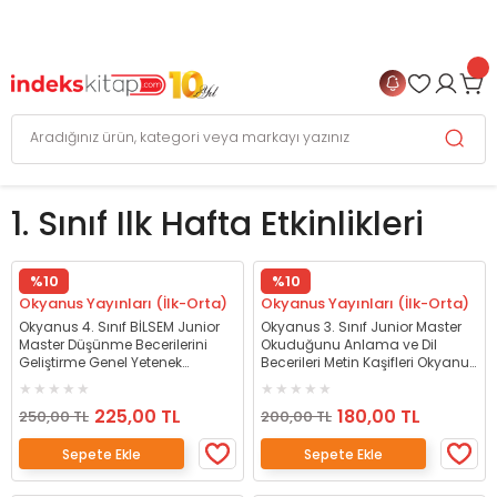
999 TL
ve Üzeri Alışverişlerinizde
KARGO BEDAVA
+
4 TAKSİT FIRSATI
1. Sınıf Ilk Hafta Etkinlikleri
%10
%10
Okyanus Yayınları (İlk-Orta)
Okyanus Yayınları (İlk-Orta)
Okyanus 4. Sınıf BİLSEM Junior
Okyanus 3. Sınıf Junior Master
Master Düşünme Becerilerini
Okuduğunu Anlama ve Dil
Geliştirme Genel Yetenek
Becerileri Metin Kaşifleri Okyanus
Okyanus Yayınları
Yayınları
225,00 TL
180,00 TL
250,00 TL
200,00 TL
Sepete Ekle
Sepete Ekle