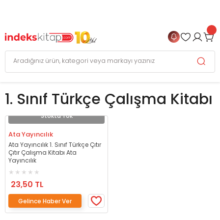
999 TL
ve Üzeri Alışverişlerinizde
KARGO BEDAVA
+
4 TAKSİT FIRSATI
1. Sınıf Türkçe Çalışma Kitabı
Stokta Yok
Ata Yayıncılık
Ata Yayıncılık 1. Sınıf Türkçe Çıtır
Çıtır Çalışma Kitabı Ata
Yayıncılık
23,50 TL
Gelince Haber Ver