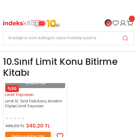
999 TL
ve Üzeri Alışverişlerinizde
KARGO BEDAVA
+
4 TAKSİT FIRSATI
10.sınıf Limit Konu Bitirme
Kitabı
Stokta Yok
%30
Limit Yayınları
Limit 10. Sınıf Fizik Konu Anlatım
Föyleri Limit Yayınları
340,20 TL
486,00 TL
Gelince Haber Ver