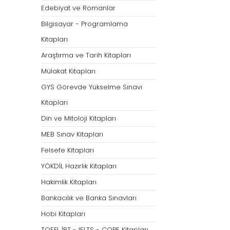
Öğretmenliği
Öğretmenliği
Edebiyat ve Romanlar
ÖABT Özel Eğitim Çıkmış
ÖABT Rehberlik Kon
Bilgisayar - Programlama
Sorular
ÖABT Rehberlik Sor
Kitapları
ÖABT Özel Eğitim Deneme
ÖABT Rehberlik Yap
Araştırma ve Tarih Kitapları
ÖABT Özel Eğitim Konu
ÖABT Rehberlik D
Mülakat Kitapları
ÖABT Özel Eğitim Soru
Tümünü Göster
GYS Görevde Yükselme Sınavı
Tümünü Göster
Kitapları
ÖABT Tarih Öğretmenliği
ÖABT Türk Dili ve 
Din ve Mitoloji Kitapları
Öğr.
ÖABT Tarih Konu
MEB Sınav Kitapları
ÖABT Türk Dili ve Ed
ÖABT Tarih Soru
Konu
Felsefe Kitapları
ÖABT Tarih Yaprak Test
ÖABT Türk Dili ve Ed
YÖKDİL Hazırlık Kitapları
ÖABT Tarih Deneme
Soru
Hakimlik Kitapları
Tümünü Göster
ÖABT Türk Dili ve Ed
Bankacılık ve Banka Sınavları
Yaprak Test
Hobi Kitapları
ÖABT Türk Dili ve Ed
Deneme
TOEFL İBT - IELTS - COPE Kitapları