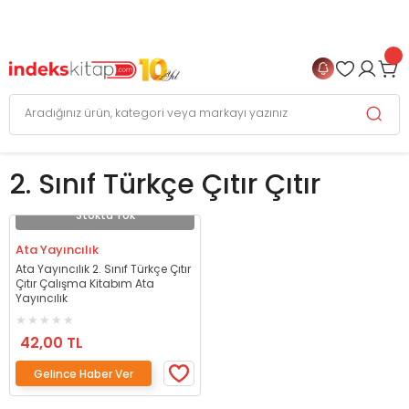
999 TL
ve Üzeri Alışverişlerinizde
KARGO BEDAVA
+
4 TAKSİT FIRSATI
2. Sınıf Türkçe Çıtır Çıtır
Stokta Yok
Ata Yayıncılık
Ata Yayıncılık 2. Sınıf Türkçe Çıtır
Çıtır Çalışma Kitabım Ata
Yayıncılık
42,00 TL
Gelince Haber Ver