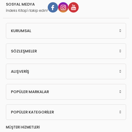
ilgiler Öğr.
SOSYAL MEDYA
İndeks Kitap'ı takip edin!
ğretmenliği
KURUMSAL
i ve Edebiyatı Öğr.
 Öğretmenliği
SÖZLEŞMELER
ALIŞVERİŞ
POPÜLER MARKALAR
POPÜLER KATEGORİLER
MÜŞTERİ HİZMETLERİ