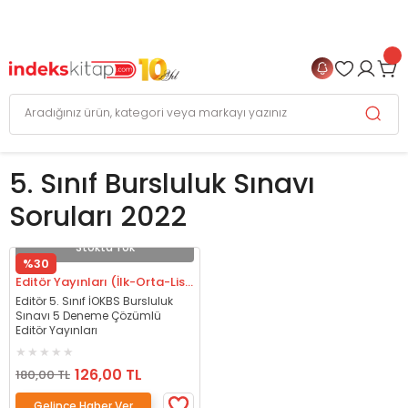
999 TL
ve Üzeri Alışverişlerinizde
KARGO BEDAVA
+
4 TAKSİT FIRSATI
5. Sınıf Bursluluk Sınavı
Soruları 2022
Stokta Yok
%30
Editör Yayınları (İlk-Orta-Lise)
Editör 5. Sınıf İOKBS Bursluluk
Sınavı 5 Deneme Çözümlü
Editör Yayınları
126,00 TL
180,00 TL
Gelince Haber Ver