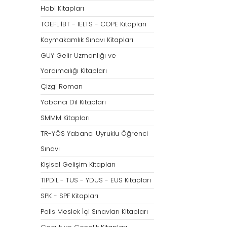
Hobi Kitapları
Tümünü Göster
TOEFL İBT - IELTS - COPE Kitapları
Kaymakamlık Sınavı Kitapları
GUY Gelir Uzmanlığı ve
Yardımcılığı Kitapları
Çizgi Roman
Yabancı Dil Kitapları
SMMM Kitapları
TR-YÖS Yabancı Uyruklu Öğrenci
Sınavı
Kişisel Gelişim Kitapları
TIPDİL - TUS - YDUS - EUS Kitapları
SPK - SPF Kitapları
Polis Meslek İçi Sınavları Kitapları