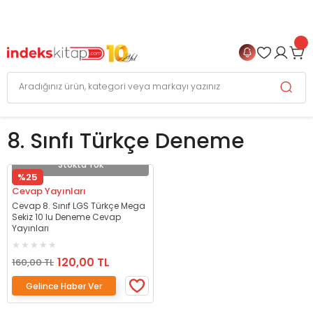
999 TL
ve Üzeri Alışverişlerinizde
KARGO BEDAVA
+
4 TAKSİT FIRSATI
8. Sınfı Türkçe Deneme
Stokta Yok
%25
Cevap Yayınları
Cevap 8. Sınıf LGS Türkçe Mega
Sekiz 10 lu Deneme Cevap
Yayınları
120,00 TL
160,00 TL
Gelince Haber Ver