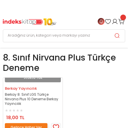
999 TL
ve Üzeri Alışverişlerinizde
KARGO BEDAVA
+
4 TAKSİT FIRSATI
8. Sınıf Nirvana Plus Türkçe
Deneme
Stokta Yok
Berkay Yayıncılık
Berkay 8. Sınıf LGS Türkçe
Nirvana Plus 10 Deneme Berkay
Yayıncılık
18,00 TL
Gelince Haber Ver