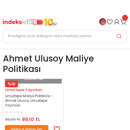
999 TL
ve Üzeri Alışverişlerinizde
KARGO BEDAVA
+
4 TAKSİT FIRSATI
Ahmet Ulusoy Maliye
Politikası
Stokta Yok
%10
Umuttepe Yayınları
Umuttepe Maliye Politikası -
Ahmet Ulusoy Umuttepe
Yayınları
89,10 TL
99,00 TL
Gelince Haber Ver