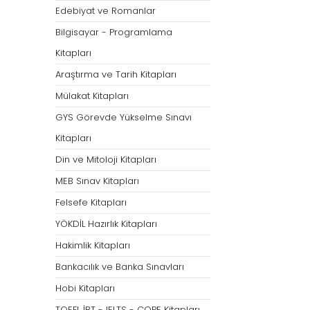
Öğretmenliği
Öğretmenliği
Edebiyat ve Romanlar
ÖABT Özel Eğitim Çıkmış
ÖABT Rehberlik Kon
Bilgisayar - Programlama
Sorular
ÖABT Rehberlik Sor
Kitapları
ÖABT Özel Eğitim Deneme
ÖABT Rehberlik Yap
Araştırma ve Tarih Kitapları
ÖABT Özel Eğitim Konu
ÖABT Rehberlik D
Mülakat Kitapları
ÖABT Özel Eğitim Soru
Tümünü Göster
GYS Görevde Yükselme Sınavı
Tümünü Göster
Kitapları
ÖABT Tarih Öğretmenliği
ÖABT Türk Dili ve 
Din ve Mitoloji Kitapları
Öğr.
ÖABT Tarih Konu
MEB Sınav Kitapları
ÖABT Türk Dili ve Ed
ÖABT Tarih Soru
Konu
Felsefe Kitapları
ÖABT Tarih Yaprak Test
ÖABT Türk Dili ve Ed
YÖKDİL Hazırlık Kitapları
ÖABT Tarih Deneme
Soru
Hakimlik Kitapları
Tümünü Göster
ÖABT Türk Dili ve Ed
Bankacılık ve Banka Sınavları
Yaprak Test
Hobi Kitapları
ÖABT Türk Dili ve Ed
Deneme
TOEFL İBT - IELTS - COPE Kitapları