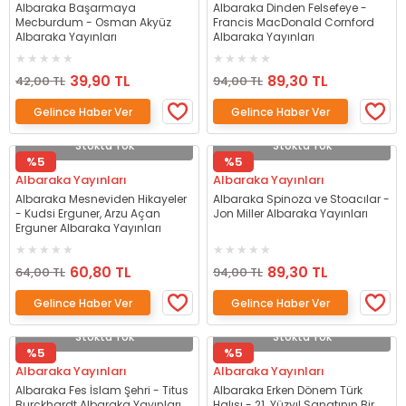
Albaraka Başarmaya
Albaraka Dinden Felsefeye -
Mecburdum - Osman Akyüz
Francis MacDonald Cornford
Albaraka Yayınları
Albaraka Yayınları
39,90 TL
89,30 TL
42,00 TL
94,00 TL
Gelince Haber Ver
Gelince Haber Ver
Stokta Yok
Stokta Yok
%5
%5
Albaraka Yayınları
Albaraka Yayınları
Albaraka Mesneviden Hikayeler
Albaraka Spinoza ve Stoacılar -
- Kudsi Erguner, Arzu Açan
Jon Miller Albaraka Yayınları
Erguner Albaraka Yayınları
60,80 TL
89,30 TL
64,00 TL
94,00 TL
Gelince Haber Ver
Gelince Haber Ver
Stokta Yok
Stokta Yok
%5
%5
Albaraka Yayınları
Albaraka Yayınları
Albaraka Fes İslam Şehri - Titus
Albaraka Erken Dönem Türk
Burckhardt Albaraka Yayınları
Halısı - 21. Yüzyıl Sanatının Bir