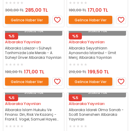
Yayınları
285,00 TL
171,00 TL
300,00 TL
180,00 TL
Gelince Haber Ver
Gelince Haber Ver
Stokta Yok
Stokta Yok
%5
%5
Albaraka Yayınları
Albaraka Yayınları
Albaraka Lalezar-ı Süheyli
Albaraka Seyyahların
Tarihimizde Lale Merakı - A.
Aynasında İstanbul - Ümit
Süheyl Ünver Albaraka Yayınları
Meriç Albaraka Yayınları
171,00 TL
199,50 TL
180,00 TL
210,00 TL
Gelince Haber Ver
Gelince Haber Ver
Stokta Yok
Stokta Yok
%5
%5
Albaraka Yayınları
Albaraka Yayınları
Albaraka İslam Hukuku Ve
Albaraka İdareli Olma Sanatı -
Finansı: Din, Risk Ve Kazanç -
Scott Sonenshein Albaraka
Frank E. Vogel, Samuel Hayes
Yayınları
Albaraka Yayınları