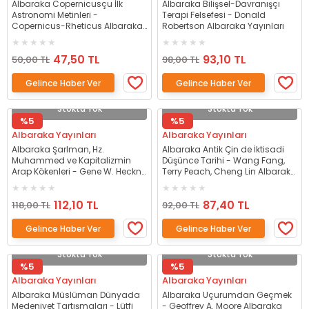
Albaraka Copernicusçu İlk
Albaraka Bilişsel-Davranışçı
Astronomi Metinleri -
Terapi Felsefesi - Donald
Copernicus-Rheticus Albaraka
Robertson Albaraka Yayınları
Yayınları
47,50 TL
93,10 TL
50,00 TL
98,00 TL
Gelince Haber Ver
Gelince Haber Ver
Stokta Yok
Stokta Yok
%5
%5
Albaraka Yayınları
Albaraka Yayınları
Albaraka Şarlman, Hz.
Albaraka Antik Çin de İktisadi
Muhammed ve Kapitalizmin
Düşünce Tarihi - Wang Fang,
Arap Kökenleri - Gene W. Heckn
Terry Peach, Cheng Lin Albaraka
Albaraka Yayınları
Yayınları
112,10 TL
87,40 TL
118,00 TL
92,00 TL
Gelince Haber Ver
Gelince Haber Ver
Stokta Yok
Stokta Yok
%5
%5
Albaraka Yayınları
Albaraka Yayınları
Albaraka Müslüman Dünyada
Albaraka Uçurumdan Geçmek
Medeniyet Tartışmaları - Lütfi
- Geoffrey A. Moore Albaraka