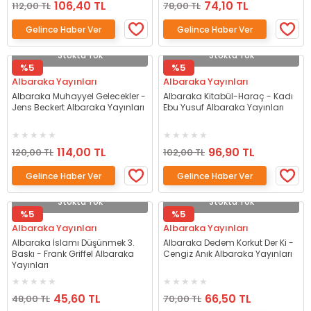
106,40 TL
74,10 TL
112,00 TL
78,00 TL
Gelince Haber Ver
Gelince Haber Ver
Stokta Yok
Stokta Yok
%5
%5
Albaraka Yayınları
Albaraka Yayınları
Albaraka Muhayyel Gelecekler -
Albaraka Kitabül-Haraç - Kadı
Jens Beckert Albaraka Yayınları
Ebu Yusuf Albaraka Yayınları
114,00 TL
96,90 TL
120,00 TL
102,00 TL
Gelince Haber Ver
Gelince Haber Ver
Stokta Yok
Stokta Yok
%5
%5
Albaraka Yayınları
Albaraka Yayınları
Albaraka İslamı Düşünmek 3.
Albaraka Dedem Korkut Der Ki -
Baskı - Frank Griffel Albaraka
Cengiz Anık Albaraka Yayınları
Yayınları
45,60 TL
66,50 TL
48,00 TL
70,00 TL