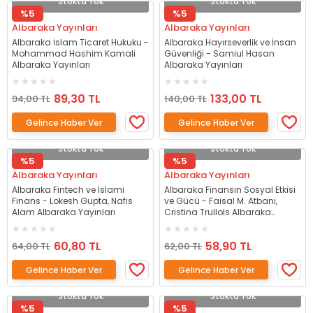
Stokta Yok
Stokta Yok
%5
%5
Albaraka Yayınları
Albaraka Yayınları
Albaraka İslam Ticaret Hukuku -
Albaraka Hayırseverlik ve İnsan
Mohammad Hashim Kamali
Güvenliği - Samiul Hasan
Albaraka Yayınları
Albaraka Yayınları
89,30 TL
133,00 TL
94,00 TL
140,00 TL
Gelince Haber Ver
Gelince Haber Ver
Stokta Yok
Stokta Yok
%5
%5
Albaraka Yayınları
Albaraka Yayınları
Albaraka Fintech ve İslami
Albaraka Finansın Sosyal Etkisi
Finans - Lokesh Gupta, Nafis
ve Gücü - Faisal M. Atbani,
Alam Albaraka Yayınları
Cristina Trullols Albaraka
Yayınları
60,80 TL
58,90 TL
64,00 TL
62,00 TL
Gelince Haber Ver
Gelince Haber Ver
Stokta Yok
Stokta Yok
%5
%5