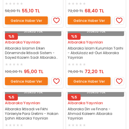
55,10 TL
68,40 TL
58,00 TL
72,00 TL
Gelince Haber Ver
Gelince Haber Ver
Stokta Yok
Stokta Yok
%5
%5
Albaraka Yayınları
Albaraka Yayınları
Albaraka İslamın Erken
Albaraka İslam Kurumları Tarihi
Döneminde İktisadi Sistem -
- Abdülaziz ed-Duri Albaraka
Sayed Kazem Sadr Albaraka
Yayınları
Yayınları
95,00 TL
72,20 TL
100,00 TL
76,00 TL
Gelince Haber Ver
Gelince Haber Ver
Stokta Yok
Stokta Yok
%5
%5
Albaraka Yayınları
Albaraka Yayınları
Albaraka İktisadi ve Fıkhi
Albaraka Din ve Finans -
Yönleriyle Para Üretimi - Hakan
Ahmad Kaleem Albaraka
Şahin Albaraka Yayınları
Yayınları