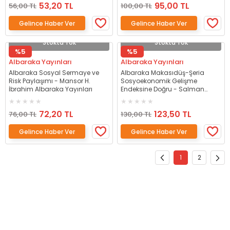
53,20 TL
95,00 TL
56,00 TL
100,00 TL
Gelince Haber Ver
Gelince Haber Ver
Stokta Yok
Stokta Yok
%5
%5
Albaraka Yayınları
Albaraka Yayınları
Albaraka Sosyal Sermaye ve
Albaraka Makasıdüş-Şeria
Risk Paylaşımı - Mansor H.
Sosyoekonomik Gelişme
İbrahim Albaraka Yayınları
Endeksine Doğru - Salman
Syed Ali Albaraka Yayınları
72,20 TL
123,50 TL
76,00 TL
130,00 TL
Gelince Haber Ver
Gelince Haber Ver
1
2