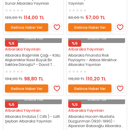
Sunar Albaraka Yayınları
Yayınları
114,00 TL
57,00 TL
120,00 TL
60,00 TL
Gelince Haber Ver
Gelince Haber Ver
Stokta Yok
Stokta Yok
%5
%5
Albaraka Yayınları
Albaraka Yayınları
Albaraka Bağımlılık Çağı – Kötü
Albaraka Finansta Risk
Alışkanlıklar Nasıl Büyük Bir
Paylaşımı - Abbas Mirakhor
Sektöre Dönüştü? - David T.
Albaraka Yayınları
Courtwright Albaraka Yayınları
98,80 TL
110,20 TL
104,00 TL
116,00 TL
Gelince Haber Ver
Gelince Haber Ver
Stokta Yok
Stokta Yok
%5
%5
Albaraka Yayınları
Albaraka Yayınları
Albaraka Endülüs ( Ciltli ) - Lütfi
Albaraka Hocam Mustafa
Şeyban Albaraka Yayınları
Düzgünman (1920-1990) -
Alparslan Babaoğlu Albaraka