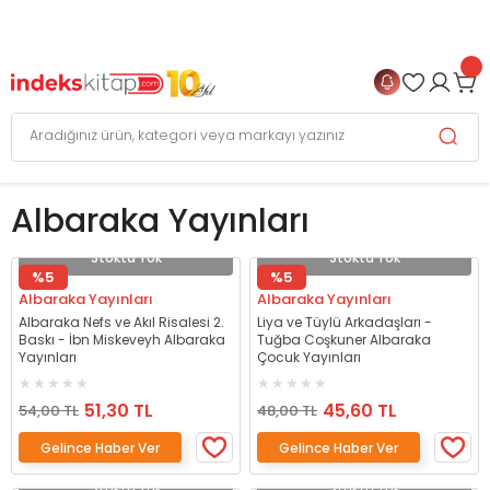
999 TL
ve Üzeri Alışverişlerinizde
KARGO BEDAVA
+
4 TAKSİT FIRSATI
Albaraka Yayınları
Stokta Yok
Stokta Yok
%5
%5
Albaraka Yayınları
Albaraka Yayınları
Albaraka Nefs ve Akıl Risalesi 2.
Liya ve Tüylü Arkadaşları -
Baskı - İbn Miskeveyh Albaraka
Tuğba Coşkuner Albaraka
Yayınları
Çocuk Yayınları
51,30 TL
45,60 TL
54,00 TL
48,00 TL
Gelince Haber Ver
Gelince Haber Ver
Stokta Yok
Stokta Yok