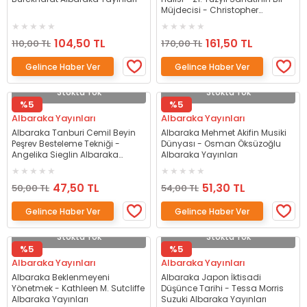
Müjdecisi - Christopher
Alexander Albaraka Yayınları
104,50 TL
161,50 TL
110,00 TL
170,00 TL
Gelince Haber Ver
Gelince Haber Ver
Stokta Yok
Stokta Yok
%5
%5
Albaraka Yayınları
Albaraka Yayınları
Albaraka Tanburi Cemil Beyin
Albaraka Mehmet Akifin Musiki
Peşrev Besteleme Tekniği -
Dünyası - Osman Öksüzoğlu
Angelika Sieglin Albaraka
Albaraka Yayınları
Yayınları
47,50 TL
51,30 TL
50,00 TL
54,00 TL
Gelince Haber Ver
Gelince Haber Ver
Stokta Yok
Stokta Yok
%5
%5
Albaraka Yayınları
Albaraka Yayınları
Albaraka Beklenmeyeni
Albaraka Japon İktisadi
Yönetmek - Kathleen M. Sutcliffe
Düşünce Tarihi - Tessa Morris
Albaraka Yayınları
Suzuki Albaraka Yayınları