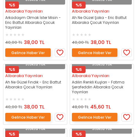
%5
%5
Albaraka Yayınları
Albaraka Yayınları
Arkadaşım Olmak İster Misin -
Ah Ne Güzel Şaka - Eric Battut
Eric Battut Albaraka Çocuk
Albaraka Çocuk Yayınları
Yayınları
38,00 TL
38,00 TL
40,00 TL
40,00 TL
Gelince Haber Ver
Gelince Haber Ver
Stokta Yok
Stokta Yok
%5
%5
Albaraka Yayınları
Albaraka Yayınları
Ah Ne Güzel Fındık - Eric Battut
Adilin Renkli Kuşları - Fatıma
Albaraka Çocuk Yayınları
Şerafeddin Albaraka Çocuk
Yayınları
38,00 TL
45,60 TL
40,00 TL
48,00 TL
Gelince Haber Ver
Gelince Haber Ver
Stokta Yok
Stokta Yok
%5
%5