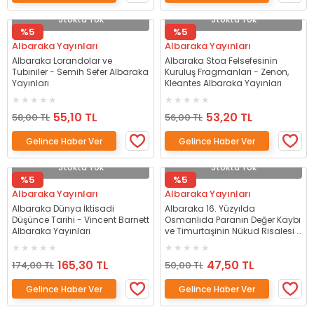
Stokta Yok
Stokta Yok
%5
%5
Albaraka Yayınları
Albaraka Yayınları
Albaraka Lorandolar ve
Albaraka Stoa Felsefesinin
Tubiniler - Semih Sefer Albaraka
Kuruluş Fragmanları - Zenon,
Yayınları
Kleantes Albaraka Yayınları
55,10 TL
53,20 TL
58,00 TL
56,00 TL
Gelince Haber Ver
Gelince Haber Ver
Stokta Yok
Stokta Yok
%5
%5
Albaraka Yayınları
Albaraka Yayınları
Albaraka Dünya İktisadi
Albaraka 16. Yüzyılda
Düşünce Tarihi - Vincent Barnett
Osmanlıda Paranın Değer Kaybı
Albaraka Yayınları
ve Timurtaşinin Nükud Risalesi -
Şeyma Akbayır Albaraka
Yayınları
165,30 TL
47,50 TL
174,00 TL
50,00 TL
Gelince Haber Ver
Gelince Haber Ver