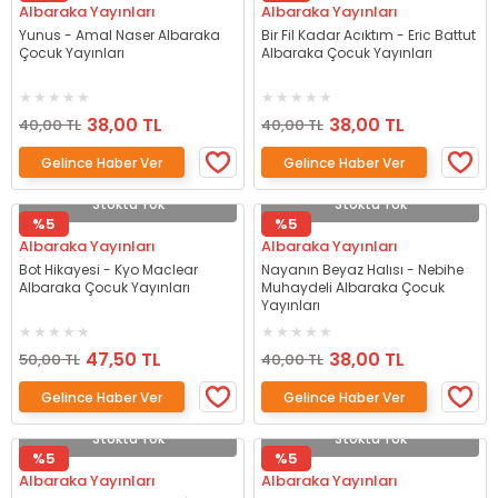
Albaraka Yayınları
Albaraka Yayınları
Yunus - Amal Naser Albaraka
Bir Fil Kadar Acıktım - Eric Battut
Çocuk Yayınları
Albaraka Çocuk Yayınları
38,00 TL
38,00 TL
40,00 TL
40,00 TL
Gelince Haber Ver
Gelince Haber Ver
Stokta Yok
Stokta Yok
%5
%5
Albaraka Yayınları
Albaraka Yayınları
Bot Hikayesi - Kyo Maclear
Nayanın Beyaz Halısı - Nebihe
Albaraka Çocuk Yayınları
Muhaydeli Albaraka Çocuk
Yayınları
47,50 TL
38,00 TL
50,00 TL
40,00 TL
Gelince Haber Ver
Gelince Haber Ver
Stokta Yok
Stokta Yok
%5
%5
Albaraka Yayınları
Albaraka Yayınları