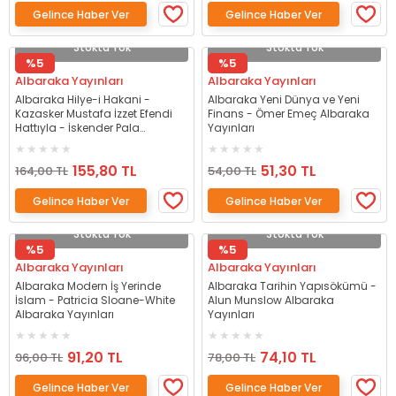
Gelince Haber Ver
Gelince Haber Ver
Stokta Yok
Stokta Yok
%5
%5
Albaraka Yayınları
Albaraka Yayınları
Albaraka Hilye-i Hakani -
Albaraka Yeni Dünya ve Yeni
Kazasker Mustafa İ­zzet Efendi
Finans - Ömer Emeç Albaraka
Hattıyla - İskender Pala
Yayınları
Albaraka Yayınları
155,80 TL
51,30 TL
164,00 TL
54,00 TL
Gelince Haber Ver
Gelince Haber Ver
Stokta Yok
Stokta Yok
%5
%5
Albaraka Yayınları
Albaraka Yayınları
Albaraka Modern İş Yerinde
Albaraka Tarihin Yapısökümü -
İslam - Patricia Sloane-White
Alun Munslow Albaraka
Albaraka Yayınları
Yayınları
91,20 TL
74,10 TL
96,00 TL
78,00 TL
Gelince Haber Ver
Gelince Haber Ver