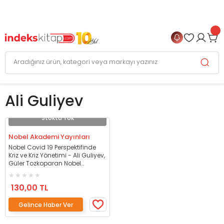
999 TL
ve Üzeri Alışverişlerinizde
KARGO BEDAVA
+
4 TAKSİT FIRSATI
Ali Guliyev
Stokta Yok
Nobel Akademi Yayınları
Nobel Covid 19 Perspektifinde
Kriz ve Kriz Yönetimi - Ali Guliyev,
Güler Tozkoparan Nobel
Akademi Yayınları
130,00 TL
Gelince Haber Ver