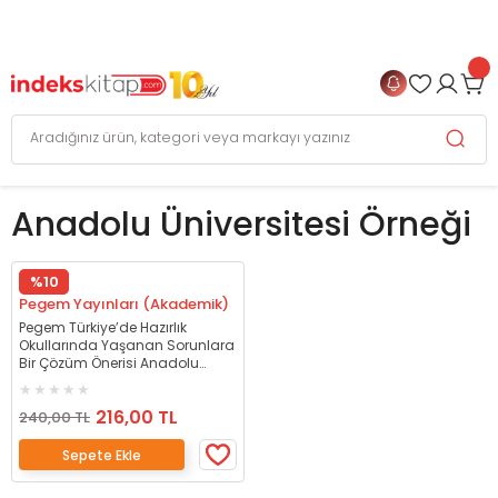
999 TL
ve Üzeri Alışverişlerinizde
KARGO BEDAVA
+
4 TAKSİT FIRSATI
Anadolu Üniversitesi Örneği
%10
Pegem Yayınları (Akademik)
Pegem Türkiye’de Hazırlık
Okullarında Yaşanan Sorunlara
Bir Çözüm Önerisi Anadolu
Üniversitesi Örneği - Belgin
Aydın Pegem Akademi Yayınları
216,00 TL
240,00 TL
Sepete Ekle