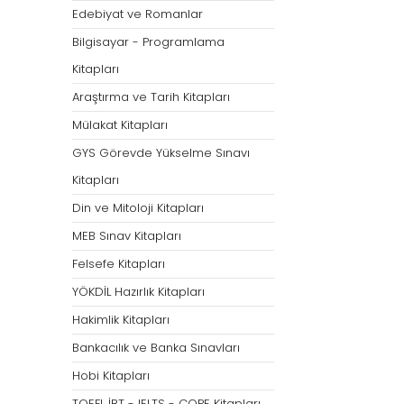
Öğretmenliği
Öğretmenliği
Edebiyat ve Romanlar
ÖABT Özel Eğitim Çıkmış
ÖABT Rehberlik Kon
Bilgisayar - Programlama
Sorular
ÖABT Rehberlik Sor
Kitapları
ÖABT Özel Eğitim Deneme
ÖABT Rehberlik Yap
Araştırma ve Tarih Kitapları
ÖABT Özel Eğitim Konu
ÖABT Rehberlik D
Mülakat Kitapları
ÖABT Özel Eğitim Soru
Tümünü Göster
GYS Görevde Yükselme Sınavı
Tümünü Göster
Kitapları
ÖABT Tarih Öğretmenliği
ÖABT Türk Dili ve 
Din ve Mitoloji Kitapları
Öğr.
ÖABT Tarih Konu
MEB Sınav Kitapları
ÖABT Türk Dili ve Ed
ÖABT Tarih Soru
Konu
Felsefe Kitapları
ÖABT Tarih Yaprak Test
ÖABT Türk Dili ve Ed
YÖKDİL Hazırlık Kitapları
ÖABT Tarih Deneme
Soru
Hakimlik Kitapları
Tümünü Göster
ÖABT Türk Dili ve Ed
Bankacılık ve Banka Sınavları
Yaprak Test
Hobi Kitapları
ÖABT Türk Dili ve Ed
Deneme
TOEFL İBT - IELTS - COPE Kitapları