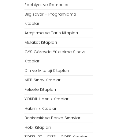
Öğretmenliği
Öğretmenliği
Edebiyat ve Romanlar
ÖABT Özel Eğitim Çıkmış
ÖABT Rehberlik Kon
Bilgisayar - Programlama
Sorular
ÖABT Rehberlik Sor
Kitapları
ÖABT Özel Eğitim Deneme
ÖABT Rehberlik Yap
Araştırma ve Tarih Kitapları
ÖABT Özel Eğitim Konu
ÖABT Rehberlik D
Mülakat Kitapları
ÖABT Özel Eğitim Soru
Tümünü Göster
GYS Görevde Yükselme Sınavı
Tümünü Göster
Kitapları
ÖABT Tarih Öğretmenliği
ÖABT Türk Dili ve 
Din ve Mitoloji Kitapları
Öğr.
ÖABT Tarih Konu
MEB Sınav Kitapları
ÖABT Türk Dili ve Ed
ÖABT Tarih Soru
Konu
Felsefe Kitapları
ÖABT Tarih Yaprak Test
ÖABT Türk Dili ve Ed
YÖKDİL Hazırlık Kitapları
ÖABT Tarih Deneme
Soru
Hakimlik Kitapları
Tümünü Göster
ÖABT Türk Dili ve Ed
Bankacılık ve Banka Sınavları
Yaprak Test
Hobi Kitapları
ÖABT Türk Dili ve Ed
Deneme
TOEFL İBT - IELTS - COPE Kitapları