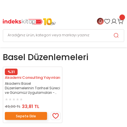
999 TL
ve Üzeri Alışverişlerinizde
KARGO BEDAVA
+
4 TAKSİT FIRSATI
Basel Düzenlemeleri
%31
Akademi Consulting Yayınları
Akademi Basel
Düzenlemelerinin Tarihsel Süreci
ve Günümüz Uygulamaları -
Oğuz Köksal, Adalet Hazar, Şenol
Babuşcu Akademi Consulting
33,81 TL
Yayınları
49,00 TL
Sepete Ekle