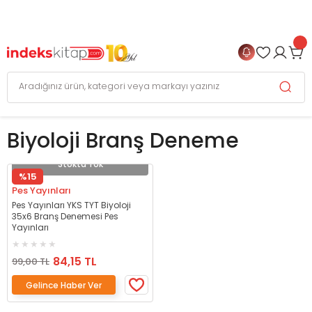
999 TL
ve Üzeri Alışverişlerinizde
KARGO BEDAVA
+
4 TAKSİT FIRSATI
Biyoloji Branş Deneme
Stokta Yok
%15
Pes Yayınları
Pes Yayınları YKS TYT Biyoloji
35x6 Branş Denemesi Pes
Yayınları
84,15 TL
99,00 TL
Gelince Haber Ver