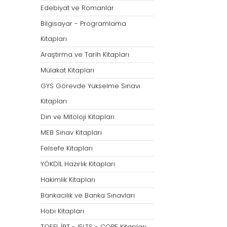
Öğretmenliği
Öğretmenliği
Edebiyat ve Romanlar
ÖABT Özel Eğitim Çıkmış
ÖABT Rehberlik Kon
Bilgisayar - Programlama
Sorular
ÖABT Rehberlik Sor
Kitapları
ÖABT Özel Eğitim Deneme
ÖABT Rehberlik Yap
Araştırma ve Tarih Kitapları
ÖABT Özel Eğitim Konu
ÖABT Rehberlik D
Mülakat Kitapları
ÖABT Özel Eğitim Soru
Tümünü Göster
GYS Görevde Yükselme Sınavı
Tümünü Göster
Kitapları
ÖABT Tarih Öğretmenliği
ÖABT Türk Dili ve 
Din ve Mitoloji Kitapları
Öğr.
ÖABT Tarih Konu
MEB Sınav Kitapları
ÖABT Türk Dili ve Ed
ÖABT Tarih Soru
Konu
Felsefe Kitapları
ÖABT Tarih Yaprak Test
ÖABT Türk Dili ve Ed
YÖKDİL Hazırlık Kitapları
ÖABT Tarih Deneme
Soru
Hakimlik Kitapları
Tümünü Göster
ÖABT Türk Dili ve Ed
Bankacılık ve Banka Sınavları
Yaprak Test
Hobi Kitapları
ÖABT Türk Dili ve Ed
Deneme
TOEFL İBT - IELTS - COPE Kitapları