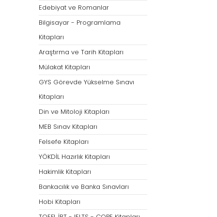
Öğretmenliği
Öğretmenliği
Edebiyat ve Romanlar
ÖABT Özel Eğitim Çıkmış
ÖABT Rehberlik Kon
Bilgisayar - Programlama
Sorular
ÖABT Rehberlik Sor
Kitapları
ÖABT Özel Eğitim Deneme
ÖABT Rehberlik Yap
Araştırma ve Tarih Kitapları
ÖABT Özel Eğitim Konu
ÖABT Rehberlik D
Mülakat Kitapları
ÖABT Özel Eğitim Soru
Tümünü Göster
GYS Görevde Yükselme Sınavı
Tümünü Göster
Kitapları
ÖABT Tarih Öğretmenliği
ÖABT Türk Dili ve 
Din ve Mitoloji Kitapları
Öğr.
ÖABT Tarih Konu
MEB Sınav Kitapları
ÖABT Türk Dili ve Ed
ÖABT Tarih Soru
Konu
Felsefe Kitapları
ÖABT Tarih Yaprak Test
ÖABT Türk Dili ve Ed
YÖKDİL Hazırlık Kitapları
ÖABT Tarih Deneme
Soru
Hakimlik Kitapları
Tümünü Göster
ÖABT Türk Dili ve Ed
Bankacılık ve Banka Sınavları
Yaprak Test
Hobi Kitapları
ÖABT Türk Dili ve Ed
Deneme
TOEFL İBT - IELTS - COPE Kitapları