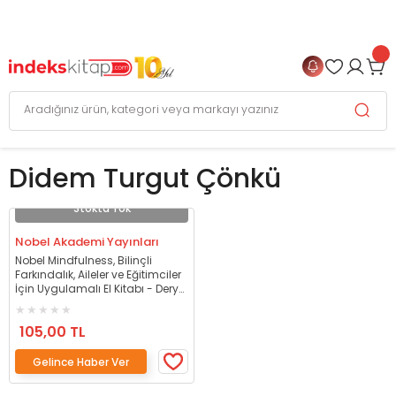
999 TL
ve Üzeri Alışverişlerinizde
KARGO BEDAVA
+
4 TAKSİT FIRSATI
Didem Turgut Çönkü
Stokta Yok
Nobel Akademi Yayınları
Nobel Mindfulness, Bilinçli
Farkındalık, Aileler ve Eğitimciler
İçin Uygulamalı El Kitabı - Derya
Bayram, Didem Turgut Çönkü
Nobel Akademi Yayınları
105,00 TL
Gelince Haber Ver