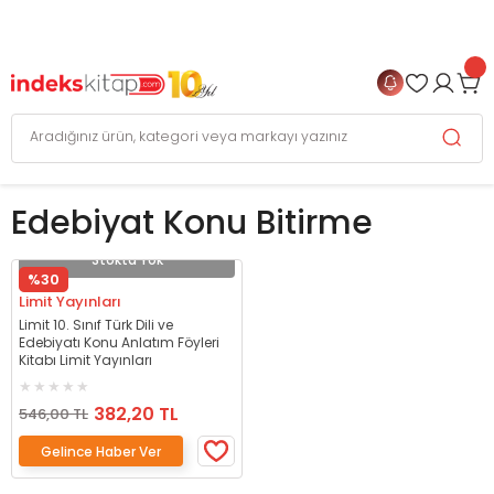
999 TL
ve Üzeri Alışverişlerinizde
KARGO BEDAVA
+
4 TAKSİT FIRSATI
Edebiyat Konu Bitirme
Stokta Yok
%30
Limit Yayınları
Limit 10. Sınıf Türk Dili ve
Edebiyatı Konu Anlatım Föyleri
Kitabı Limit Yayınları
382,20 TL
546,00 TL
Gelince Haber Ver