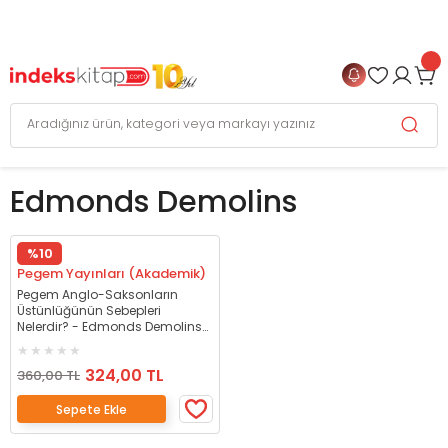
999 TL
ve Üzeri Alışverişlerinizde
KARGO BEDAVA
+
4 TAKSİT FIRSATI
Edmonds Demolins
%10
Pegem Yayınları (Akademik)
Pegem Anglo-Saksonların
Üstünlüğünün Sebepleri
Nelerdir? - Edmonds Demolins
Pegem Akademi Yayınları
324,00 TL
360,00 TL
Sepete Ekle