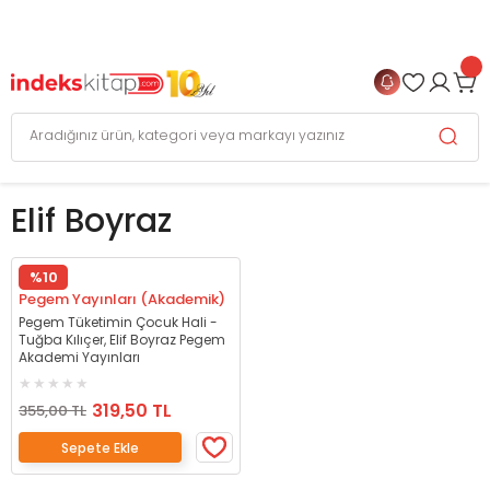
999 TL
ve Üzeri Alışverişlerinizde
KARGO BEDAVA
+
4 TAKSİT FIRSATI
Elif Boyraz
%10
Pegem Yayınları (Akademik)
Pegem Tüketimin Çocuk Hali -
Tuğba Kılıçer, Elif Boyraz Pegem
Akademi Yayınları
319,50 TL
355,00 TL
Sepete Ekle