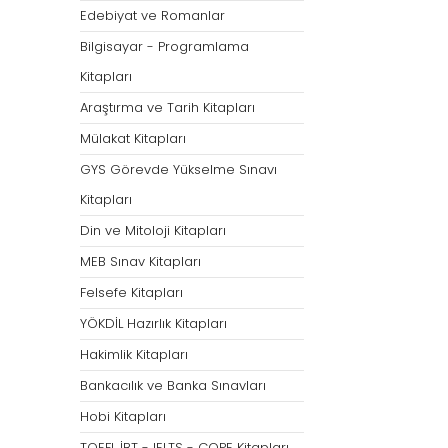
Öğretmenliği
Öğretmenliği
Edebiyat ve Romanlar
ÖABT Özel Eğitim Çıkmış
ÖABT Rehberlik Kon
Bilgisayar - Programlama
Sorular
ÖABT Rehberlik Sor
Kitapları
ÖABT Özel Eğitim Deneme
ÖABT Rehberlik Yap
Araştırma ve Tarih Kitapları
ÖABT Özel Eğitim Konu
ÖABT Rehberlik D
Mülakat Kitapları
ÖABT Özel Eğitim Soru
Tümünü Göster
GYS Görevde Yükselme Sınavı
Tümünü Göster
Kitapları
ÖABT Tarih Öğretmenliği
ÖABT Türk Dili ve 
Din ve Mitoloji Kitapları
Öğr.
ÖABT Tarih Konu
MEB Sınav Kitapları
ÖABT Türk Dili ve Ed
ÖABT Tarih Soru
Konu
Felsefe Kitapları
ÖABT Tarih Yaprak Test
ÖABT Türk Dili ve Ed
YÖKDİL Hazırlık Kitapları
ÖABT Tarih Deneme
Soru
Hakimlik Kitapları
Tümünü Göster
ÖABT Türk Dili ve Ed
Bankacılık ve Banka Sınavları
Yaprak Test
Hobi Kitapları
ÖABT Türk Dili ve Ed
Deneme
TOEFL İBT - IELTS - COPE Kitapları