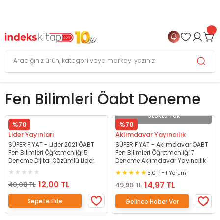
999 TL
ve Üzeri Alışverişlerinizde
KARGO BEDAVA
+
4 TAKSİT FIRSATI
Fen Bilimleri Öabt Deneme
Stokta Yok
%70
%70
Lider Yayınları
Aklımdavar Yayıncılık
SÜPER FİYAT - Lider 2021 ÖABT
SÜPER FİYAT - Aklımdavar ÖABT
Fen Bilimleri Öğretmenliği 5
Fen Bilimleri Öğretmenliği 7
Deneme Dijital Çözümlü Lider
Deneme Aklımdavar Yayıncılık
Yayınları
5.0 P - 1 Yorum
12,00 TL
14,97 TL
40,00 TL
49,90 TL
Sepete Ekle
Gelince Haber Ver