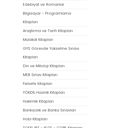
Öğretmenliği
Öğretmenliği
Edebiyat ve Romanlar
ÖABT Özel Eğitim Çıkmış
ÖABT Rehberlik Kon
Bilgisayar - Programlama
Sorular
ÖABT Rehberlik Sor
Kitapları
ÖABT Özel Eğitim Deneme
ÖABT Rehberlik Yap
Araştırma ve Tarih Kitapları
ÖABT Özel Eğitim Konu
ÖABT Rehberlik D
Mülakat Kitapları
ÖABT Özel Eğitim Soru
Tümünü Göster
GYS Görevde Yükselme Sınavı
Tümünü Göster
Kitapları
ÖABT Tarih Öğretmenliği
ÖABT Türk Dili ve 
Din ve Mitoloji Kitapları
Öğr.
ÖABT Tarih Konu
MEB Sınav Kitapları
ÖABT Türk Dili ve Ed
ÖABT Tarih Soru
Konu
Felsefe Kitapları
ÖABT Tarih Yaprak Test
ÖABT Türk Dili ve Ed
YÖKDİL Hazırlık Kitapları
ÖABT Tarih Deneme
Soru
Hakimlik Kitapları
Tümünü Göster
ÖABT Türk Dili ve Ed
Bankacılık ve Banka Sınavları
Yaprak Test
Hobi Kitapları
ÖABT Türk Dili ve Ed
Deneme
TOEFL İBT - IELTS - COPE Kitapları