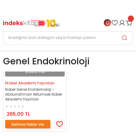
999 TL
ve Üzeri Alışverişlerinizde
KARGO BEDAVA
+
4 TAKSİT FIRSATI
Genel Endokrinoloji
Stokta Yok
Nobel Akademi Yayınları
Nobel Genel Endokrinoloji -
Abdurrahman Aktümsek Nobel
Akademi Yayınları
265,00 TL
Gelince Haber Ver