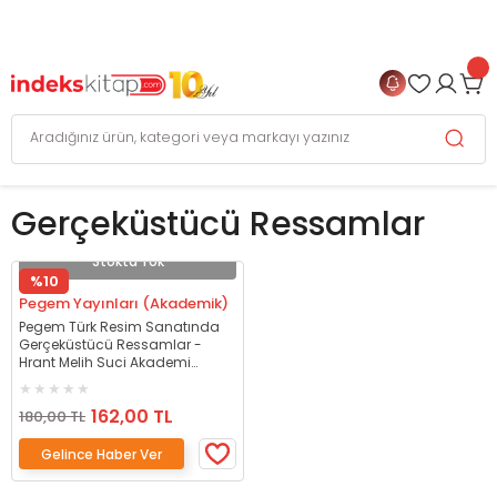
999 TL
ve Üzeri Alışverişlerinizde
KARGO BEDAVA
+
4 TAKSİT FIRSATI
Gerçeküstücü Ressamlar
Stokta Yok
%10
Pegem Yayınları (Akademik)
Pegem Türk Resim Sanatında
Gerçeküstücü Ressamlar -
Hrant Melih Suci Akademi
Yayınları
162,00 TL
180,00 TL
Gelince Haber Ver