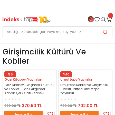
999 TL
ve Üzeri Alışverişlerinizde
KARGO BEDAVA
+
4 TAKSİT FIRSATI
Girişimcilik Kültürü Ve
Kobiler
%5
%10
Gazi Kitabevi Yayınları
Umuttepe Yayınları
Gazi Kitabevi Girişimcilik Kültürü
Umuttepe Kobiler ve Girişimcilik
ve Kobiler - Tahir Akgemci,
- Vasfi Haftacı Umuttepe
Adnan Çelik Gazi Kitabevi
Yayınları
370,50 TL
702,00 TL
390,00 TL
780,00 TL
Sepete Ekle
Sepete Ekle