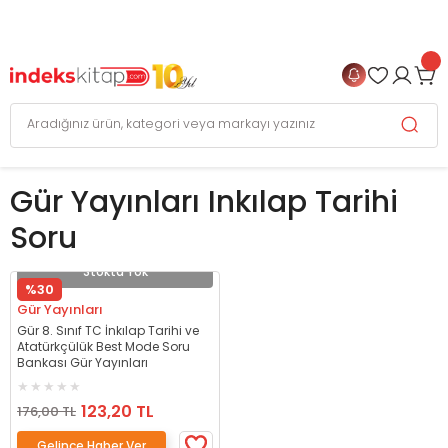
999 TL
ve Üzeri Alışverişlerinizde
KARGO BEDAVA
+
4 TAKSİT FIRSATI
Gür Yayınları Inkılap Tarihi
Soru
Stokta Yok
%30
Gür Yayınları
Gür 8. Sınıf TC İnkılap Tarihi ve
Atatürkçülük Best Mode Soru
Bankası Gür Yayınları
123,20 TL
176,00 TL
Gelince Haber Ver