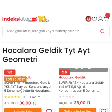
999 TL
ve Üzeri Alışverişlerinizde
KARGO BEDAVA
+
4 TAKSİT FIRSATI
Hocalara Geldik Tyt Ayt
Geometri
Stokta Yok
%5
%5
Hocalara Geldik
Hocalara Geldik
SON 30 ADET
SÜPER FİYAT - Hocalara Geldik
SÜPER FİYAT - Hocalara Geldik
YKS AYT Sayısal Konsantrasyon
YKS AYT Eşit Ağırlık
5 Deneme Çözümlü Hocalara
Konsantrasyon 5 Deneme
Geldik
Çözümlü Hocalara Geldik
5.0 P - 1 Yorum
38,00 TL
38,00 TL
40,00 TL
40,00 TL
Gelince Haber Ver
Sepete Ekle