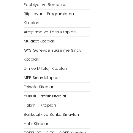
Öğretmenliği
Öğretmenliği
Edebiyat ve Romanlar
ÖABT Özel Eğitim Çıkmış
ÖABT Rehberlik Kon
Bilgisayar - Programlama
Sorular
ÖABT Rehberlik Sor
Kitapları
ÖABT Özel Eğitim Deneme
ÖABT Rehberlik Yap
Araştırma ve Tarih Kitapları
ÖABT Özel Eğitim Konu
ÖABT Rehberlik D
Mülakat Kitapları
ÖABT Özel Eğitim Soru
Tümünü Göster
GYS Görevde Yükselme Sınavı
Tümünü Göster
Kitapları
ÖABT Tarih Öğretmenliği
ÖABT Türk Dili ve 
Din ve Mitoloji Kitapları
Öğr.
ÖABT Tarih Konu
MEB Sınav Kitapları
ÖABT Türk Dili ve Ed
ÖABT Tarih Soru
Konu
Felsefe Kitapları
ÖABT Tarih Yaprak Test
ÖABT Türk Dili ve Ed
YÖKDİL Hazırlık Kitapları
ÖABT Tarih Deneme
Soru
Hakimlik Kitapları
Tümünü Göster
ÖABT Türk Dili ve Ed
Bankacılık ve Banka Sınavları
Yaprak Test
Hobi Kitapları
ÖABT Türk Dili ve Ed
Deneme
TOEFL İBT - IELTS - COPE Kitapları