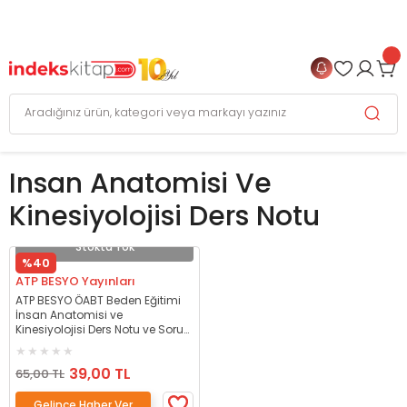
999 TL
ve Üzeri Alışverişlerinizde
KARGO BEDAVA
+
4 TAKSİT FIRSATI
Insan Anatomisi Ve
Kinesiyolojisi Ders Notu
Stokta Yok
%40
ATP BESYO Yayınları
ATP BESYO ÖABT Beden Eğitimi
İnsan Anatomisi ve
Kinesiyolojisi Ders Notu ve Soru
Cevap Kitabı Set - Doğan
Özbölgili ATP BESYO Yayınları
39,00 TL
65,00 TL
Gelince Haber Ver