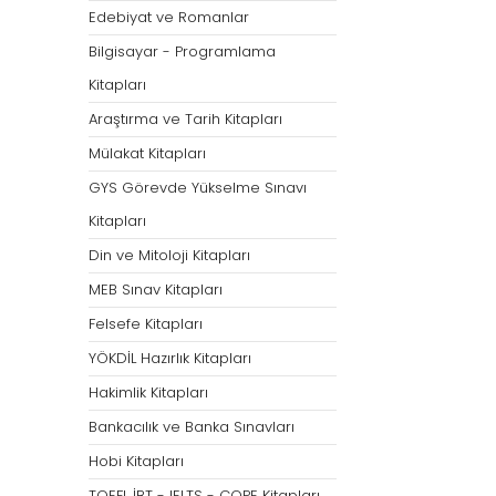
Öğretmenliği
Öğretmenliği
Edebiyat ve Romanlar
ÖABT Özel Eğitim Çıkmış
ÖABT Rehberlik Kon
Bilgisayar - Programlama
Sorular
ÖABT Rehberlik Sor
Kitapları
ÖABT Özel Eğitim Deneme
ÖABT Rehberlik Yap
Araştırma ve Tarih Kitapları
ÖABT Özel Eğitim Konu
ÖABT Rehberlik D
Mülakat Kitapları
ÖABT Özel Eğitim Soru
Tümünü Göster
GYS Görevde Yükselme Sınavı
Tümünü Göster
Kitapları
ÖABT Tarih Öğretmenliği
ÖABT Türk Dili ve 
Din ve Mitoloji Kitapları
Öğr.
ÖABT Tarih Konu
MEB Sınav Kitapları
ÖABT Türk Dili ve Ed
ÖABT Tarih Soru
Konu
Felsefe Kitapları
ÖABT Tarih Yaprak Test
ÖABT Türk Dili ve Ed
YÖKDİL Hazırlık Kitapları
ÖABT Tarih Deneme
Soru
Hakimlik Kitapları
Tümünü Göster
ÖABT Türk Dili ve Ed
Bankacılık ve Banka Sınavları
Yaprak Test
Hobi Kitapları
ÖABT Türk Dili ve Ed
Deneme
TOEFL İBT - IELTS - COPE Kitapları