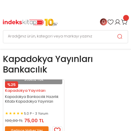
999 TL
ve Üzeri Alışverişlerinizde
KARGO BEDAVA
+
4 TAKSİT FIRSATI
Kapadokya Yayınları
Bankacılık
Stokta Yok
%25
Kapadokya Yayınları
Kapadokya Bankacılık Hazırlık
Kitabı Kapadokya Yayınları
5.0 P - 3 Yorum
75,00 TL
100,00 TL
Gelince Haber Ver