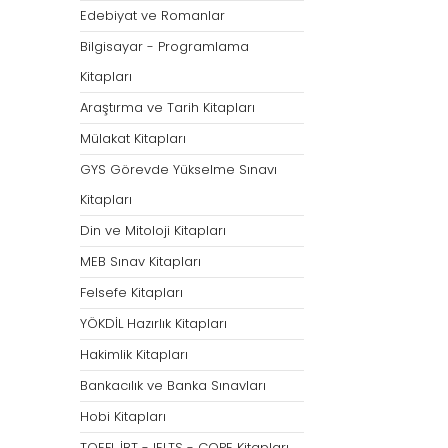
Öğretmenliği
Öğretmenliği
Edebiyat ve Romanlar
ÖABT Özel Eğitim Çıkmış
ÖABT Rehberlik Kon
Bilgisayar - Programlama
Sorular
ÖABT Rehberlik Sor
Kitapları
ÖABT Özel Eğitim Deneme
ÖABT Rehberlik Yap
Araştırma ve Tarih Kitapları
ÖABT Özel Eğitim Konu
ÖABT Rehberlik D
Mülakat Kitapları
ÖABT Özel Eğitim Soru
Tümünü Göster
GYS Görevde Yükselme Sınavı
Tümünü Göster
Kitapları
ÖABT Tarih Öğretmenliği
ÖABT Türk Dili ve 
Din ve Mitoloji Kitapları
Öğr.
ÖABT Tarih Konu
MEB Sınav Kitapları
ÖABT Türk Dili ve Ed
ÖABT Tarih Soru
Konu
Felsefe Kitapları
ÖABT Tarih Yaprak Test
ÖABT Türk Dili ve Ed
YÖKDİL Hazırlık Kitapları
ÖABT Tarih Deneme
Soru
Hakimlik Kitapları
Tümünü Göster
ÖABT Türk Dili ve Ed
Bankacılık ve Banka Sınavları
Yaprak Test
Hobi Kitapları
ÖABT Türk Dili ve Ed
Deneme
TOEFL İBT - IELTS - COPE Kitapları