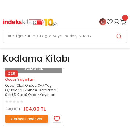
999 TL
ve Üzeri Alışverişlerinizde
KARGO BEDAVA
+
4 TAKSİT FIRSATI
Kodlama Kitabı
Stokta Yok
%35
Oscar Yayınları
Oscar Okul Öncesi 3-7 Yaş
Oyunlarla Eğlenceli Kodlama
Seti (5 Kitap) Oscar Yayınları
104,00 TL
160,00 TL
Gelince Haber Ver