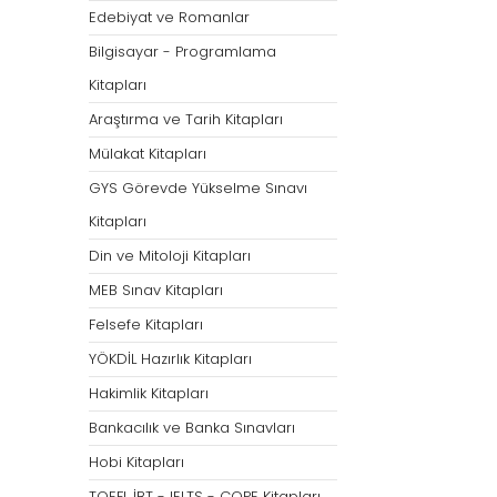
Öğretmenliği
Öğretmenliği
Edebiyat ve Romanlar
ÖABT Özel Eğitim Çıkmış
ÖABT Rehberlik Kon
Bilgisayar - Programlama
Sorular
ÖABT Rehberlik Sor
Kitapları
ÖABT Özel Eğitim Deneme
ÖABT Rehberlik Yap
Araştırma ve Tarih Kitapları
ÖABT Özel Eğitim Konu
ÖABT Rehberlik D
Mülakat Kitapları
ÖABT Özel Eğitim Soru
Tümünü Göster
GYS Görevde Yükselme Sınavı
Tümünü Göster
Kitapları
ÖABT Tarih Öğretmenliği
ÖABT Türk Dili ve 
Din ve Mitoloji Kitapları
Öğr.
ÖABT Tarih Konu
MEB Sınav Kitapları
ÖABT Türk Dili ve Ed
ÖABT Tarih Soru
Konu
Felsefe Kitapları
ÖABT Tarih Yaprak Test
ÖABT Türk Dili ve Ed
YÖKDİL Hazırlık Kitapları
ÖABT Tarih Deneme
Soru
Hakimlik Kitapları
Tümünü Göster
ÖABT Türk Dili ve Ed
Bankacılık ve Banka Sınavları
Yaprak Test
Hobi Kitapları
ÖABT Türk Dili ve Ed
Deneme
TOEFL İBT - IELTS - COPE Kitapları