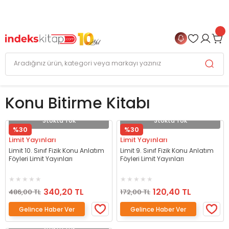
999 TL
ve Üzeri Alışverişlerinizde
KARGO BEDAVA
+
4 TAKSİT FIRSATI
Konu Bitirme Kitabı
Stokta Yok
Stokta Yok
%30
%30
Limit Yayınları
Limit Yayınları
Limit 10. Sınıf Fizik Konu Anlatım
Limit 9. Sınıf Fizik Konu Anlatım
Föyleri Limit Yayınları
Föyleri Limit Yayınları
340,20 TL
120,40 TL
486,00 TL
172,00 TL
Gelince Haber Ver
Gelince Haber Ver
Stokta Yok