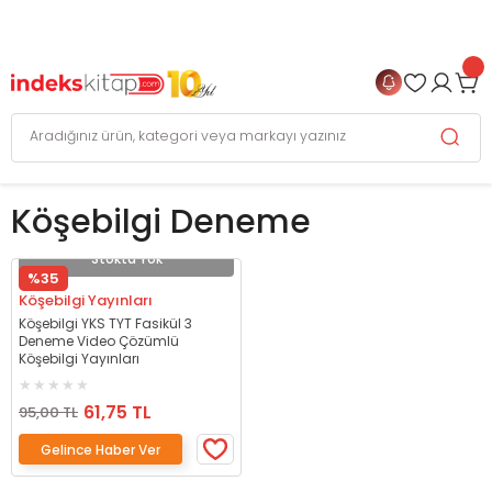
999 TL
ve Üzeri Alışverişlerinizde
KARGO BEDAVA
+
4 TAKSİT FIRSATI
Köşebilgi Deneme
Stokta Yok
%35
Köşebilgi Yayınları
Köşebilgi YKS TYT Fasikül 3
Deneme Video Çözümlü
Köşebilgi Yayınları
61,75 TL
95,00 TL
Gelince Haber Ver