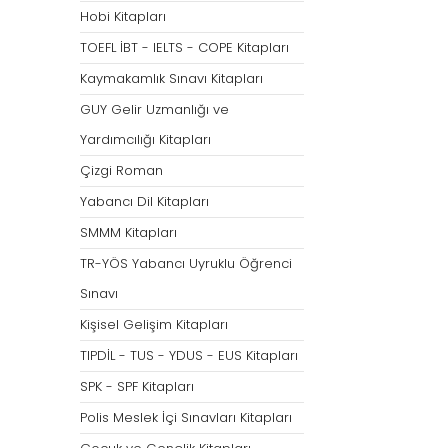
Hobi Kitapları
Tümünü Göster
TOEFL İBT - IELTS - COPE Kitapları
Kaymakamlık Sınavı Kitapları
GUY Gelir Uzmanlığı ve
Yardımcılığı Kitapları
Çizgi Roman
Yabancı Dil Kitapları
SMMM Kitapları
TR-YÖS Yabancı Uyruklu Öğrenci
Sınavı
Kişisel Gelişim Kitapları
TIPDİL - TUS - YDUS - EUS Kitapları
SPK - SPF Kitapları
Polis Meslek İçi Sınavları Kitapları