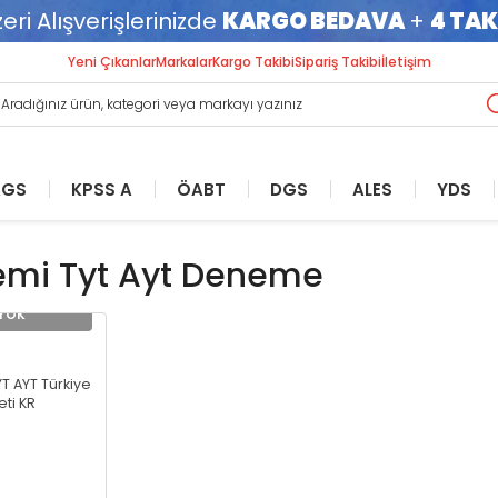
eri Alışverişlerinizde
KARGO BEDAVA
+
4 TAK
Yeni Çıkanlar
Markalar
Kargo Takibi
Sipariş Takibi
İletişim
AGS
KPSS A
ÖABT
DGS
ALES
YDS
ankaları
nkası
ları
mi
rı
rı
rı
KPSS GYGK Yaprak Testler
MEB-AGS Yaprak Test
KPSS A Yaprak Testler
ÖABT Biyoloji Öğretmenliği
DGS Yaprak Testler
ALES Yaprak Testler
YDS Deneme Sınavları
YKSDİL Kitapları
KPSS GYGK Ders Not
MEB-AGS Deneme Sı
KPSS A Deneme Sına
ÖABT Coğrafya
DGS Deneme Sınavl
ALES Deneme Sınavl
YDS Çıkmış Sorular
emi Tyt Ayt Deneme
Öğretmenliği
s Tek Soru
mleri Soru
 Soru
KPSS GYGK Tüm Dersler
MEB-AGS Eğitim Bilimleri
ÖABT Biyoloji Konu
YKSDİL Çıkmış Sorular
KPSS GYGK Tüm Dersl
MEB-AGS Eğitim Bilimle
ar
ar
DGS Paragraf Kitapları
ALES Paragraf Kitapları
Yok
Yaprak Test
Yaprak Test
Notları
Deneme
 Çıkmış
ÖABT Coğrafya Konu
nomisi
ÖABT Biyoloji Soru
YKSDİL Deneme
Anayasa
KPSS Genel Kültür Yaprak Test
MEB-AGS Mevzuat-Anayasa
KPSS Tarih Ders Notlar
MEB-AGS Mevzuat-An
ÖABT Coğrafya Soru
u
ÖABT Biyoloji Yaprak Test
YKSDİL Konu Anlatımlı
Yaprak Test
Deneme
mi Deneme
Soru
KPSS Genel Yetenek Yaprak
KPSS Coğrafya Ders No
ÖABT Coğrafya Yaprak
T AYT Türkiye
oru
arı
ÖABT Biyoloji Deneme
YKSDİL Soru Bankası
 Bankası
Test
MEB-AGS Tarih Yaprak Test
MEB-AGS Tarih Dene
 Konu
ti KR
KPSS Vatandaşlık Ders
ÖABT Coğrafya Den
Tümünü Göster
Tümünü Göster
 Soru
KPSS Tarih Yaprak Test
MEB-AGS Coğrafya Yaprak
MEB-AGS Coğrafya 
 Soru
Tümünü Göster
Tümünü Göster
Test
Tümünü Göster
Tümünü Göster
ular
Tümünü Göster