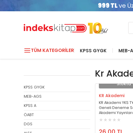
999 TL
ve Üz
TÜM KATEGORİLER
KPSS GYGK
MEB-
KPSS GYGK Konu Kitapları
MEB-AGS Konu Anlatımlı
KPSS A Konu Kitapları
ÖABT Almanca
DGS Konu Kitapları
ALES Konu Kitapları
YDS Konu Kitapları
YKS - TYT
KPSS GYGK Soru B
MEB-AGS Soru Ba
KPSS A Soru Banka
ÖABT Beden Eğiti
DGS Soru Bankala
ALES Soru Bankala
YDS Soru Bankala
YKS - AYT
Kr Akad
Öğretmenliği
Öğretmenliği
KPSS GYGK Modüler Konu
MEB-AGS Eğitim Bilimleri Konu
KPSS A Çalışma Ekonomisi
TYT Konu Kitapları
KPSS GYGK Tüm Der
MEB-AGS Eğitim Bili
KPSS A Tüm Dersler
AYT Konu Kitapları
DGS Cep Kitapları
ALES Cep Kitapları
YDS Sözlükler
DGS Çıkmış Sorul
ALES Çıkmış Sorul
YDS Yaprak Test
Stokta 
Setleri
Anlatımı
Konu
Bankası
ÖABT Almanca Konu
ÖABT Beden Eğitimi
TYT Soru Bankaları
KPSS Tarih Soru
KPSS A Çalışma Eko
AYT Soru Bankaları
KPSS GYGK
Sorular
KPSS GYGK Tüm Ders Tek Konu
MEB-AGS Mevzuat-Anayasa
KPSS A Ekonometri Konu
MEB-AGS Mevzuat-
Soru
ÖABT Almanca Soru
TYT Yaprak Testler
KPSS Coğrafya Sor
AYT Yaprak Testler
KR Akademi
MEB-AGS
Konu Anlatımı
Soru Bankası
ÖABT Beden Eğiti
KPSS Tarih Konu
KPSS A Hukuk Konu
KPSS A Ekonometri 
ÖABT Almanca Yaprak Test
KR Akademi YKS TY
TYT Deneme Sınavları
KPSS Vatandaşlık S
AYT Deneme Sınavl
KPSS A
MEB-AGS Tarih Konu Anlatımı
MEB-AGS Tarih Soru
ÖABT Beden Eğitimi
Geneli Deneme Se
KPSS Coğrafya Konu
KPSS A İktisat Konu
KPSS A Hukuk Soru
ÖABT Almanca Deneme
Tümünü Göster
Tümünü Göster
Tümünü Göster
Akademi Yayınları
ÖABT
MEB-AGS Coğrafya Konu
MEB-AGS Coğrafya
ÖABT Beden Eğitimi
Tümünü Göster
Tümünü Göster
Tümünü Göster
Tümünü Göster
Anlatımı
Bankası
DGS
Tümünü Göster
KPSS A Cep Kitapları
KPSS A Çıkmış Sor
26,00 TL
Tümünü Göster
Tümünü Göster