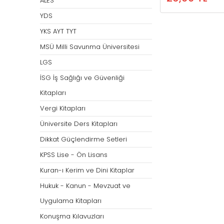
ALES
KPSS GYGK Deneme
KPSS GYGK Cep Ki
ÖABT Din Kültürü
ÖABT Fen ve Tekno
MEB-AGS Çıkmış Sorular
MEB-AGS Cep Kita
YDS
Sınavları
Öğretmenliği
KPSS GYGK Tüm Der
ÖABT Fen ve Teknol
MEB-AGS Eğitim Bilimleri
MEB-AGS Eğitim Bil
KPSS GYGK Tüm Dersler
YKS AYT TYT
ÖABT DİKAB Konu
KPSS Tarih Cep
ÖABT Fen ve Teknol
Çıkmış Sorular
Kitapları
Deneme
ÖABT DİKAB Soru
MSÜ Milli Savunma Üniversitesi
KPSS Coğrafya Cep
ÖABT Fen ve Teknol
MEB-AGS Mevzuat-Anayasa
MEB-AGS Mevzuat-
KPSS Tarih Deneme
Test
ÖABT DİKAB Yaprak Test
LGS
KPSS Vatandaşlık C
Çıkmış Sorular
Cep Kitapları
KPSS Coğrafya Deneme
ÖABT Fen ve Teknol
ÖABT DİKAB Deneme
İSG İş Sağlığı ve Güvenliği
Tümünü Göster
MEB-AGS Tarih Çıkmış Sorular
MEB-AGS Tarih Cep 
KPSS Vatandaşlık Deneme
Deneme
Tümünü Göster
Kitapları
MEB-AGS Coğrafya Çıkmış
MEB-AGS Coğrafya
Tümünü Göster
Tümünü Göster
Sorular
Kitapları
Vergi Kitapları
ÖABT İngilizce Öğretmenliği
ÖABT Kimya Öğre
Tümünü Göster
Tümünü Göster
Üniversite Ders Kitapları
ÖABT İngilizce Konu
ÖABT Kimya Konu
Dikkat Güçlendirme Setleri
ÖABT İngilizce Soru
ÖABT Kimya Soru
KPSS Lise - Ön Lisans
ÖABT İngilizce Yaprak Test
ÖABT Kimya Yaprak
Kuran-ı Kerim ve Dini Kitaplar
ÖABT İngilizce Deneme
ÖABT Kimya Dene
Hukuk - Kanun - Mevzuat ve
Tümünü Göster
Tümünü Göster
Uygulama Kitapları
Konuşma Kılavuzları
ÖABT Özel Eğitim
ÖABT Rehberlik