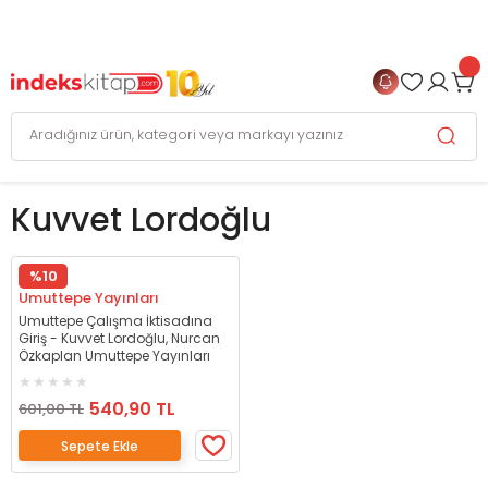
999 TL
ve Üzeri Alışverişlerinizde
KARGO BEDAVA
+
4 TAKSİT FIRSATI
Kuvvet Lordoğlu
%10
Umuttepe Yayınları
Umuttepe Çalışma İktisadına
Giriş - Kuvvet Lordoğlu, Nurcan
Özkaplan Umuttepe Yayınları
540,90 TL
601,00 TL
Sepete Ekle