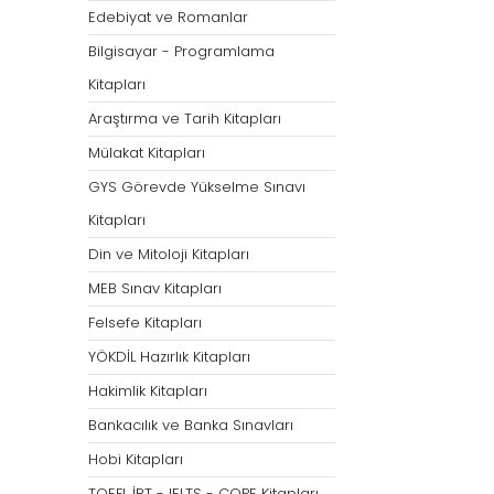
Öğretmenliği
Öğretmenliği
Edebiyat ve Romanlar
ÖABT Özel Eğitim Çıkmış
ÖABT Rehberlik Kon
Bilgisayar - Programlama
Sorular
ÖABT Rehberlik Sor
Kitapları
ÖABT Özel Eğitim Deneme
ÖABT Rehberlik Yap
Araştırma ve Tarih Kitapları
ÖABT Özel Eğitim Konu
ÖABT Rehberlik D
Mülakat Kitapları
ÖABT Özel Eğitim Soru
Tümünü Göster
GYS Görevde Yükselme Sınavı
Tümünü Göster
Kitapları
ÖABT Tarih Öğretmenliği
ÖABT Türk Dili ve 
Din ve Mitoloji Kitapları
Öğr.
ÖABT Tarih Konu
MEB Sınav Kitapları
ÖABT Türk Dili ve Ed
ÖABT Tarih Soru
Konu
Felsefe Kitapları
ÖABT Tarih Yaprak Test
ÖABT Türk Dili ve Ed
YÖKDİL Hazırlık Kitapları
ÖABT Tarih Deneme
Soru
Hakimlik Kitapları
Tümünü Göster
ÖABT Türk Dili ve Ed
Bankacılık ve Banka Sınavları
Yaprak Test
Hobi Kitapları
ÖABT Türk Dili ve Ed
Deneme
TOEFL İBT - IELTS - COPE Kitapları