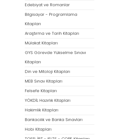
Öğretmenliği
Öğretmenliği
Edebiyat ve Romanlar
ÖABT Özel Eğitim Çıkmış
ÖABT Rehberlik Kon
Bilgisayar - Programlama
Sorular
ÖABT Rehberlik Sor
Kitapları
ÖABT Özel Eğitim Deneme
ÖABT Rehberlik Yap
Araştırma ve Tarih Kitapları
ÖABT Özel Eğitim Konu
ÖABT Rehberlik D
Mülakat Kitapları
ÖABT Özel Eğitim Soru
Tümünü Göster
GYS Görevde Yükselme Sınavı
Tümünü Göster
Kitapları
ÖABT Tarih Öğretmenliği
ÖABT Türk Dili ve 
Din ve Mitoloji Kitapları
Öğr.
ÖABT Tarih Konu
MEB Sınav Kitapları
ÖABT Türk Dili ve Ed
ÖABT Tarih Soru
Konu
Felsefe Kitapları
ÖABT Tarih Yaprak Test
ÖABT Türk Dili ve Ed
YÖKDİL Hazırlık Kitapları
ÖABT Tarih Deneme
Soru
Hakimlik Kitapları
Tümünü Göster
ÖABT Türk Dili ve Ed
Bankacılık ve Banka Sınavları
Yaprak Test
Hobi Kitapları
ÖABT Türk Dili ve Ed
Deneme
TOEFL İBT - IELTS - COPE Kitapları